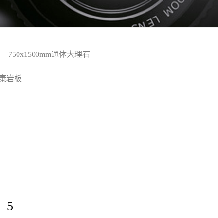
750x1500mm通体大理石
m健康岩板
：
：5