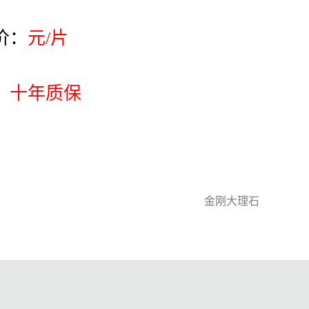
价：
元/片
，十年质保
金刚大理石